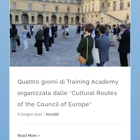
Quattro giorni di Training Academy organizzata dalle “Cultural Routes of the Council of Europe”
Quattro giorni di Training Academy
organizzata dalle “Cultural Routes
of the Council of Europe”
6 Giugno 2022
|
Incontri
Read More