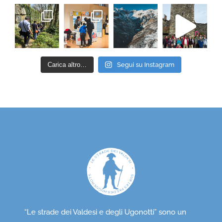
Carica altro…
Segui su Instagram
“Le strade dei Valdesi e degli Ugonotti” sono un