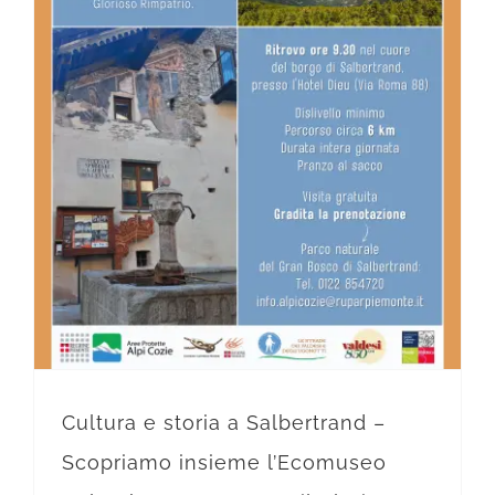
Cultura e storia a Salbertrand – Scopriamo insieme l’Ecomuseo Colombano Romean e il Glorioso Rimpatrio | Sabato 22 Giugno 2024
Cultura e storia a Salbertrand –
Scopriamo insieme l’Ecomuseo