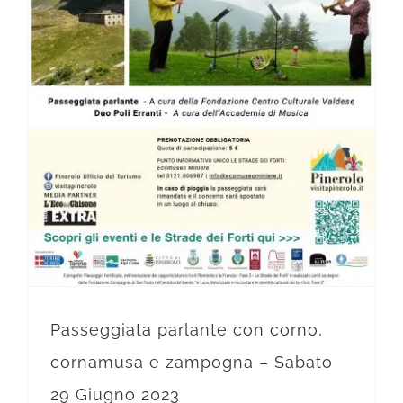
Passeggiata parlante con corno, cornamusa e zampogna – Sabato 29 Giugno 2023
Passeggiata parlante con corno,
cornamusa e zampogna – Sabato
29 Giugno 2023