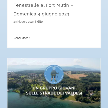
Fenestrelle al Fort Mutin –
Domenica 4 giugno 2023
29 Maggio 2023
|
Gite
Read More
Il racconto dell’esperienza sulle Strade dei Valdesi di Anna, Giacomo e Daniele