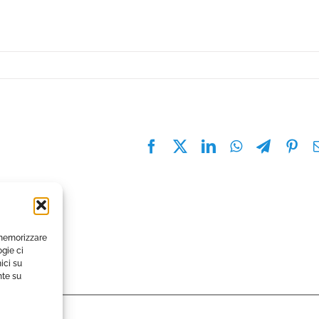
Facebook
X
LinkedIn
WhatsApp
Telegra
Pin
 memorizzare
gie ci
ici su
nte su