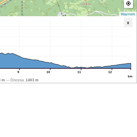
Waymark
x
9
10
11
12
km
3 m
Discesa:
1403 m