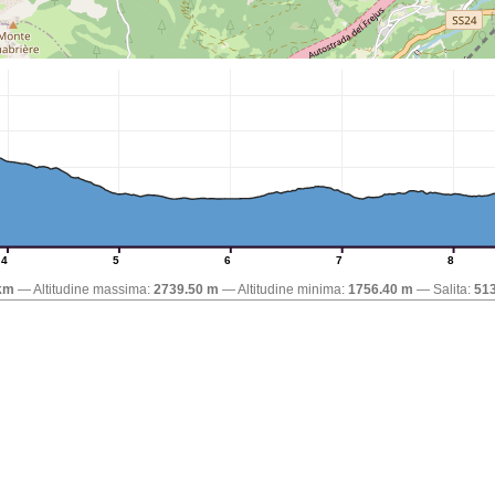
4
5
6
7
8
km
Altitudine massima:
2739.50 m
Altitudine minima:
1756.40 m
Salita:
51