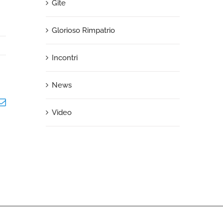
Gite
Glorioso Rimpatrio
Incontri
News
m
terest
Email
Video