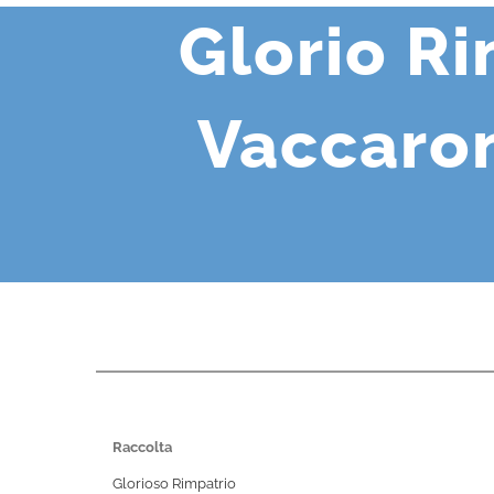
Glorio R
Vaccaron
Raccolta
Glorioso Rimpatrio