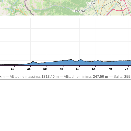
40
45
50
55
60
65
70
75
 km
Altitudine massima:
1713.40 m
Altitudine minima:
247.50 m
Salita:
255