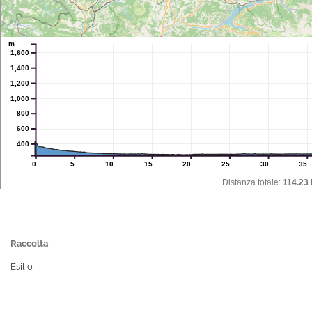
m
1,600
1,400
1,200
1,000
800
600
400
0
5
10
15
20
25
30
35
Distanza totale:
114.23
Raccolta
Esilio