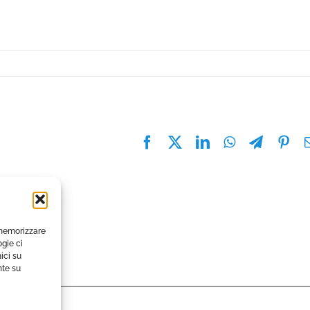
Facebook
X
LinkedIn
WhatsApp
Telegra
Pin
 memorizzare
gie ci
ici su
nte su