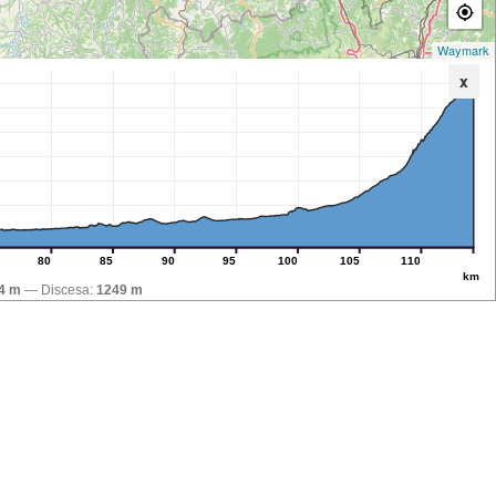
Waymark
x
80
85
90
95
100
105
110
km
4 m
Discesa:
1249 m