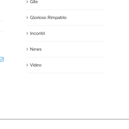
Gite
Glorioso Rimpatrio
Incontri
News
m
terest
Email
Video